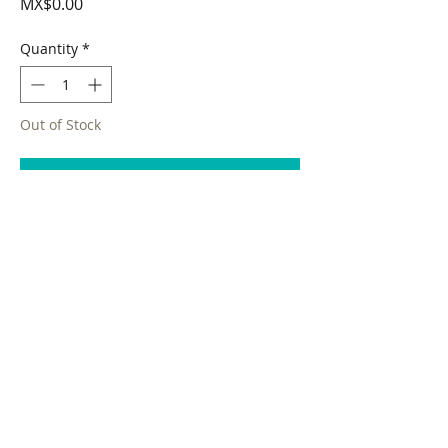
Price
MX$0.00
Quantity
*
Out of Stock
Notify When Available
Artista: Sinuhé Villegas
Año: 2019
Técnica: Óleo sobre página de libro
Dimensiones: 40 cm x 50 cm
Pieza Auténtica, se entrega con su certificado
de autenticidad firmado por el artista y la
galeria.