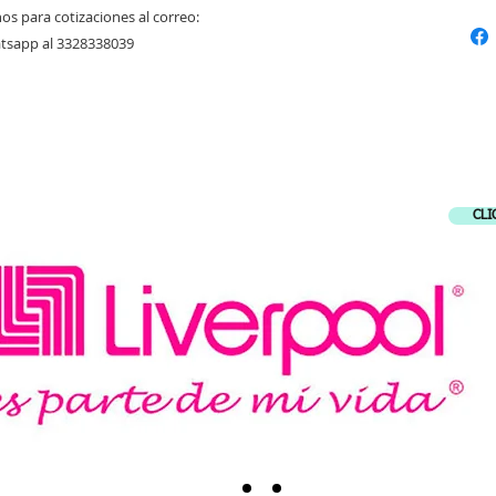
os para cotizaciones al correo:
atsapp al 3328338039
CE A NUESTROS ALIADOS COMERCIA
CLI