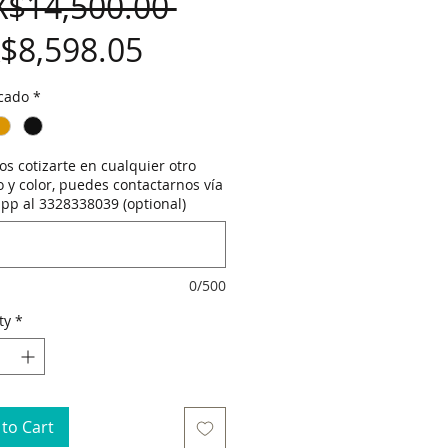
Regular
X$14,500.00 
Sale
Price
$8,598.05
Price
cado
*
s cotizarte en cualquier otro
 y color, puedes contactarnos vía
pp al 3328338039 (optional)
0/500
ty
*
to Cart