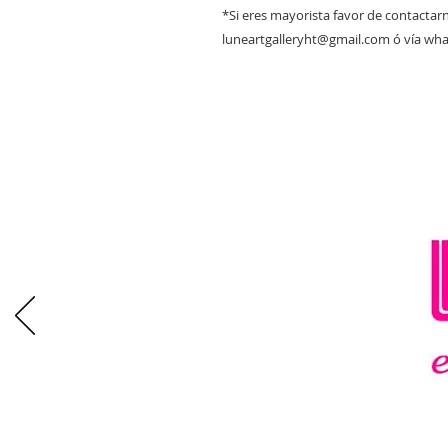
*Si eres mayorista favor de contactarn
luneartgalleryht@gmail.com ó vía wh
CONO