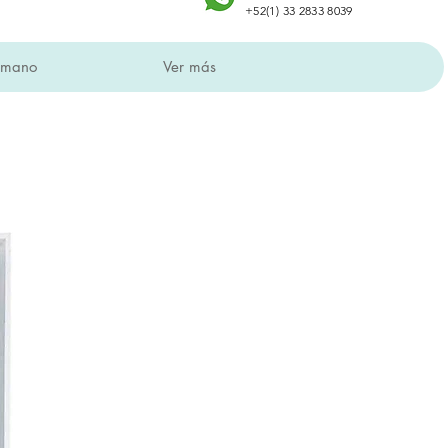
+52(1) 33 2833 8039
a mano
Ver más
en todo México