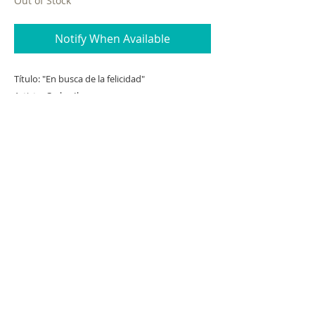
Out of Stock
Notify When Available
Título: "En busca de la felicidad"
Artista: Carlos Ibarra
Año: 2020
Técnica: Acrílico/Tela
Dimensiones de la obra sin marco: 70 cm x
50 cm
Dimensiones de la obra con marco: 86 cm x
66 cm
Pieza Auténtica, se entrega con su certificado
de autenticidad firmado la galeria.
CONOCE A NUESTROS ALIADOS COMERCIALES