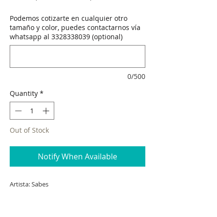
Price
Price
Podemos cotizarte en cualquier otro
tamaño y color, puedes contactarnos vía
whatsapp al 3328338039 (optional)
0/500
Quantity
*
Out of Stock
Notify When Available
Artista: Sabes
Técnica: Acrílico/ Tela
Dimensiones: 110*140 cm