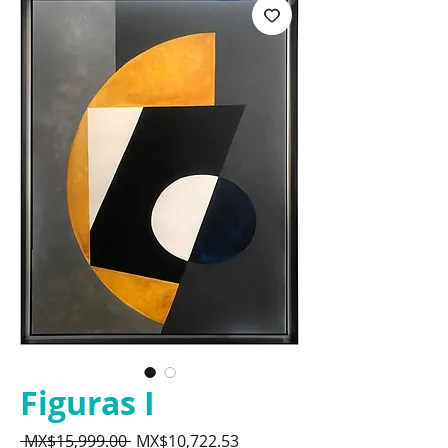
Figuras I
Regular
Sale
 MX$15,999.00 
MX$10,722.53