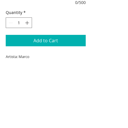
0/500
Quantity
*
Add to Cart
Artista: Marco
Año: 2020
Técnica: Acrílico sobre tela
Dimensiones: 45 cm x 35 cm
Puedes adquirirlo en:
Mercado Libre
*Si eres mayorista favor de contactarnos
para cotizaciones al correo:
luneartgalleryht@gmail.com
ó vía