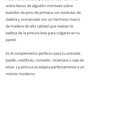
sobre lienzo de algodón montada sobre
bastidor de pino de primera con estándar de
Galería y enmarcada con un hermoso marco
de madera de alta calidad que realzan la
belleza de la pintura lista para colgarse en tu
pared.
Es el complemento perfecto para tu entrada,
pasillo, vestíbulo, comedor, recámara o sala de
estar. La pintura se adapta perfectamente a un
interior moderno.
Nota: Esta pieza está completamente hecha a
mano y, por lo tanto, puede haber algunas
imperfecciones y/o variaciones entre una
pintura y otra que solo se suman al carácter y
calidad de este producto y hacen que cada
pieza sea única y original.