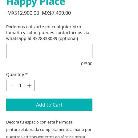
Happy Place
Regular
Sale
 MX$12,900.00 
MX$7,499.00
Price
Price
Podemos cotizarte en cualquier otro
tamaño y color, puedes contactarnos vía
whatsapp al 3328338039 (optional)
0/500
Quantity
*
Add to Cart
Decora tu espacio con esta hermosa
pintura elaborada completamente a mano por
nuestros artistas expertos en técnica mixta