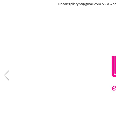
luneartgalleryht@gmail.com ó vía wh
CONO