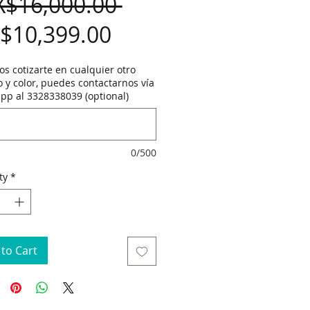
Regular
X$16,000.00 
Sale
Price
$10,399.00
Price
s cotizarte en cualquier otro
 y color, puedes contactarnos vía
pp al 3328338039 (optional)
0/500
ty
*
to Cart