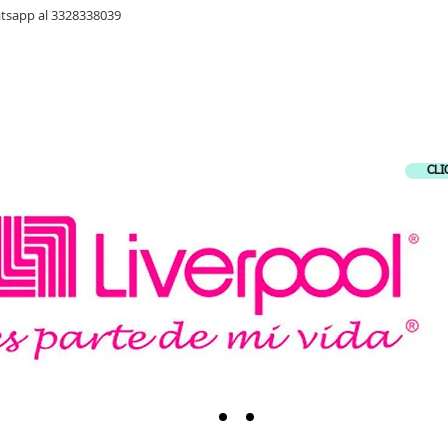
atsapp al 3328338039
CE A NUESTROS ALIADOS COMERCIA
CLI