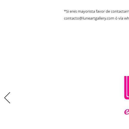
*Si eres mayorista favor de contactarn
contacto@luneartgallery.com ó vía w
CONO