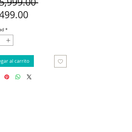
Precio
5,999.00 
Precio
,499.00
de
ad
*
oferta
gar al carrito