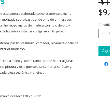
rs
 $1
$9
on esta pintura elaborada completamente a mano
dón montada sobre bastidor de pino de primera con
Cantid
 un hermoso marco de madera con hojo de oro y
a de la pintura lista para colgarse en tu pared.
trada, pasillo, vestíbulo, comedor, recámara o sala de
 interior moderno
Agre
hecha a mano y, por lo tanto, puede haber algunas
na pintura y otra que solo se suman al carácter y
ada pieza sea única y original.
ón.
 marco dorado: 128 x 108 cm