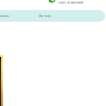
+52(1) 33 2833 8039
a mano
Ver más
en todo México