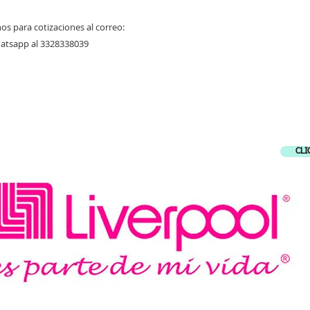
os para cotizaciones al correo:
hatsapp al 3328338039
CE A NUESTROS ALIADOS COMERCIA
CLI