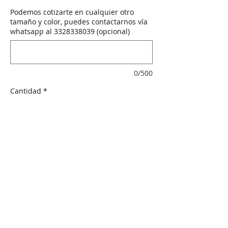
oferta
Podemos cotizarte en cualquier otro
tamaño y color, puedes contactarnos vía
whatsapp al 3328338039 (opcional)
0/500
Cantidad
*
Agotado
Notificar al estar disponible
Artista: Raúl C.
Año: 2019
Técnica: Mixta sobre tela
Dimensiones: 30 cm x 40 cm