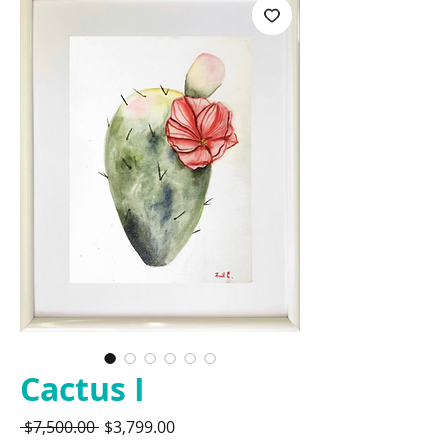
Cactus I
Precio
Precio
 $7,500.00 
$3,799.00
de