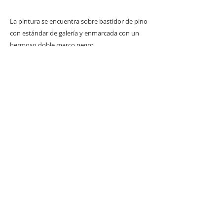
La pintura se encuentra sobre bastidor de pino
con estándar de galería y enmarcada con un
hermoso doble marco negro.
Se entrega lista para colgarse en tu pared!
Especificaciones Técnicas:
Artista: Fausto E.
Técnica: Mixta sobre tela
Dimensiones de la pintura: 120 cm * 100 cm
Dimensiones de la pintura con marco: 140 cm *
120 cm
Encuéntralo también en
Liverpool
*Si eres mayorista favor de contactarnos para
cotizaciones al correo: