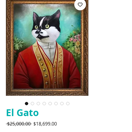
El Gato
Precio
Precio
 $25,000.00 
$18,699.00
de