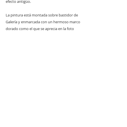
efecto antigüo.
La pintura está montada sobre bastidor de
Galería y enmarcada con un hermoso marco
dorado como el que se aprecia en la foto
principal lista para colgarse en tu pared!
Especificaciones técnicas
Título: El Gato
Técnica: Óleo/lienzo de algodón.
Dimensiones de la pintura: 140 x 110 cm
Dimensiones de la pintura con marco: 158 x
128 cm
Encuéntralo también en
Liverpool
*Si eres mayorista o requieres alguna
cotización en especial favor de contactarnos