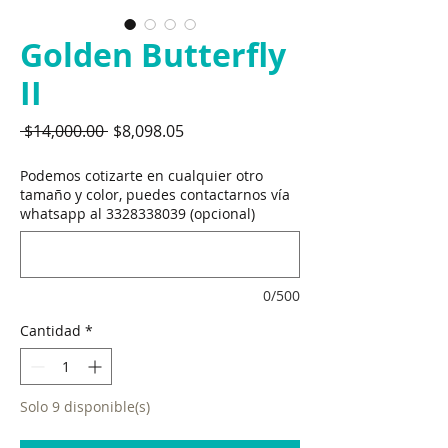
Golden Butterfly
II
Precio
Precio
 $14,000.00 
$8,098.05
de
oferta
Podemos cotizarte en cualquier otro
tamaño y color, puedes contactarnos vía
whatsapp al 3328338039 (opcional)
0/500
Cantidad
*
Solo 9 disponible(s)