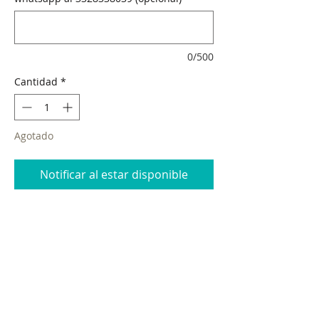
0/500
Cantidad
*
Agotado
Notificar al estar disponible
Da personalidad a tu espacio con esta increíble
pintura del Joker lista para colgarse en tu
pared, tiene un diseño moderno y único.
Especificaciones técnicas
Artista: Camila
Año: 2020