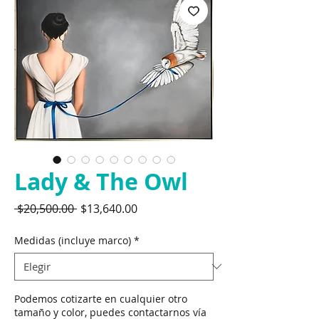
Lady & The Owl
Precio
Precio
 $20,500.00 
$13,640.00
de
oferta
Medidas (incluye marco)
*
Podemos cotizarte en cualquier otro
tamaño y color, puedes contactarnos vía