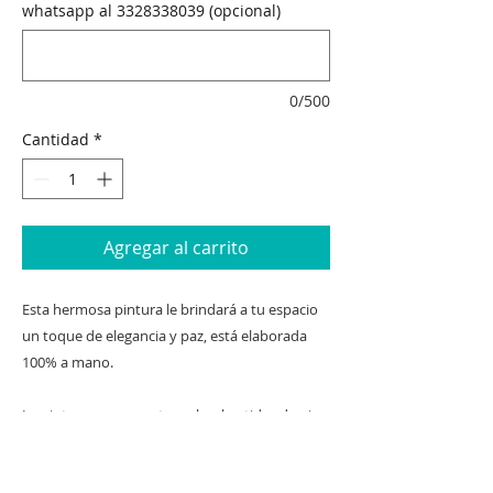
whatsapp al 3328338039 (opcional)
0/500
Cantidad
*
Agregar al carrito
Esta hermosa pintura le brindará a tu espacio
un toque de elegancia y paz, está elaborada
100% a mano.
La pintura se encuentra sobre bastidor de pino
con estándar de galería y enmarcada, se
entrega lista para colgarse en tu pared!