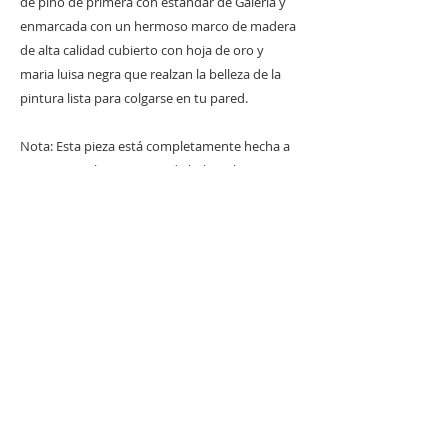
de pino de primera con estándar de Galería y
enmarcada con un hermoso marco de madera
de alta calidad cubierto con hoja de oro y
maria luisa negra que realzan la belleza de la
pintura lista para colgarse en tu pared.
Nota: Esta pieza está completamente hecha a
mano y, por lo tanto, puede haber algunas
imperfecciones y/o variaciones entre una
pintura y otra que solo se suman al carácter y
calidad de este producto y hacen que cada
pieza sea única y original.
Especificaciones técnicas:
Técnica: Mixta con hoja de oro sobre lienzo de
algodón.
Dimensiones de la pintura incluyendo marco:
108x108 cm