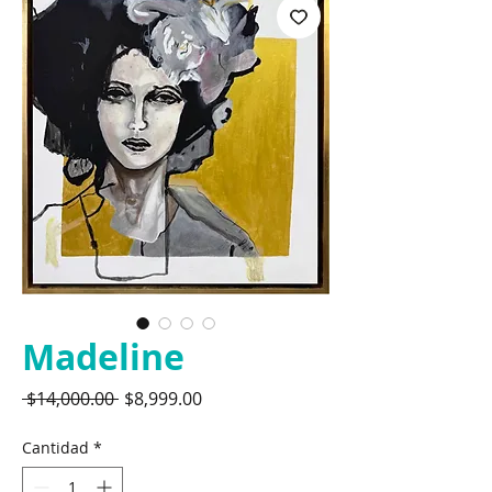
Madeline
Precio
Precio
 $14,000.00 
$8,999.00
de
oferta
Cantidad
*