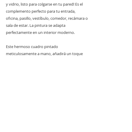
y vidrio, listo para colgarse en tu pared! Es el
complemento perfecto para tu entrada,
oficina, pasillo, vestíbulo, comedor, recámara o
sala de estar. La pintura se adapta
perfectamente en un interior moderno.
Este hermoso cuadro pintado
meticulosamente a mano, añadirá un toque
único y diferente a tus espacios!
Nota: Esta pieza está completamente hecha a
mano y, por lo tanto, puede haber algunas
imperfecciones y/o variaciones entre una
pintura y otra que solo se suman al carácter y
calidad de este producto y hacen que cada
pieza sea única y original.
Puedes adquirirlo en:
Liverpool