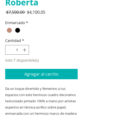
Roberta
Precio
Precio
 $7,500.00 
$4,100.05
de
Enmarcado
*
oferta
Cantidad
*
Solo 7 disponible(s)
Agregar al carrito
Da un toque divertido y femenino a tus
espacios con este hermoso cuadro decorativo
texturizado pintado 100% a mano por artistas
expertos en técnica acrílico sobre papel,
enmarcada con un hermoso marco de madera