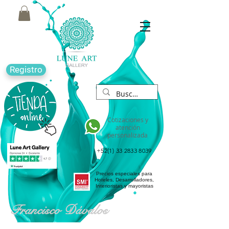
Registro
Cotizaciones y
atención
personalizada
+52(1) 33 2833 8039
Precios especiales para
Hoteles, Desarrolladores,
Interioristas y mayoristas
Francisco Dávalos