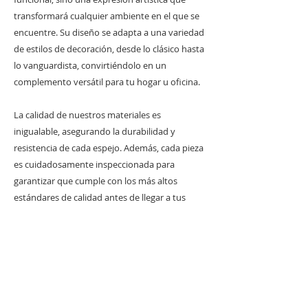
transformará cualquier ambiente en el que se
encuentre. Su diseño se adapta a una variedad
de estilos de decoración, desde lo clásico hasta
lo vanguardista, convirtiéndolo en un
complemento versátil para tu hogar u oficina.
La calidad de nuestros materiales es
inigualable, asegurando la durabilidad y
resistencia de cada espejo. Además, cada pieza
es cuidadosamente inspeccionada para
garantizar que cumple con los más altos
estándares de calidad antes de llegar a tus
manos.
Explora nuestra colección y descubre la fusión
perfecta entre la artesanía tradicional y el
diseño contemporáneo. Con nuestro Espejo
Tallado 100% a Mano, no solo obtienes un