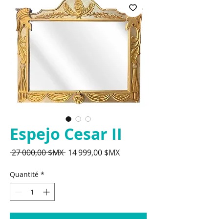
Espejo Cesar II
Prix
Prix
 27 000,00 $MX 
14 999,00 $MX
original
promotionnel
Quantité
*