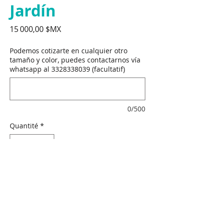
Jardín
Prix
15 000,00 $MX
Podemos cotizarte en cualquier otro
tamaño y color, puedes contactarnos vía
whatsapp al 3328338039 (facultatif)
0/500
Quantité
*
Rupture de stock
Me notifier lorsque cet article est disponible
Artista: Camila.