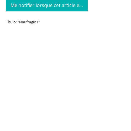
Me notifier lorsque cet article est disponible
Título: "Naufragio I"
Artista: Mauricio Ximenez
Año: 2020
Técnica: Óleo/Tela
Dimensiones de la obra sin marco: 200 cm x
150 cm
Pieza Auténtica, se entrega con su certificado
de autenticidad firmado por el artista y la
galeria.
CONOCE A NUESTROS ALIADOS COMERCIALES
CLICK AQUÍ