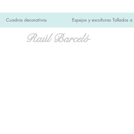
Cuadros decorativos
Espejos y esculturas Tallados 
Raúl Barceló